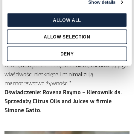
innowacyjnych i możliwie ekologicznych
Show details
opakowaniach. Ponadto, aby zachować jakość
produktu na każdym etapie, firma będzie
ALLOW ALL
korzystać wyłącznie z wysoko specjalizowanych
ALLOW SELECTION
instalacji z wysokiej jakości i higienicznymi
komponentami zaworów. Te komponenty są
DENY
niezwykle ważne, ponieważ chronią produkt przed
zewnętrznym zanieczyszczeniem, zachowują jego
właściwości nietknięte i minimalizują
marnotrawstwo żywności.”
Oświadczenie: Rovena Raymo – Kierownik ds.
Sprzedaży Citrus Oils and Juices w firmie
Simone Gatto.