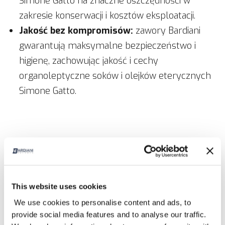
Simone Gatto na znaczne oszczędności w
zakresie konserwacji i kosztów eksploatacji.
Jakość bez kompromisów:
zawory Bardiani
gwarantują maksymalne bezpieczeństwo i
higienę, zachowując jakość i cechy
organoleptyczne soków i olejków eterycznych
Simone Gatto.
Wspólne wartości
Prawdziwą siłą tej współpracy są wspólne
This website uses cookies
wartości obu firm.
We use cookies to personalise content and ads, to
provide social media features and to analyse our traffic.
Transparentność
,
sprawiedliwość
i
uczciwość
są