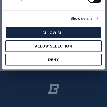
Show details
ALLOW ALL
BBZO -
BBWP1
BBZS1
BBZS5
BBZP
ALLOW SELECTION
BBZOG
DENY