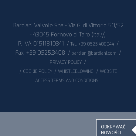
Bardiani Valvole Spa - Via G. di Vittorio 50/52
- 43045 Fornovo di Taro (Italy)
P. IVA 01511810341
/
/
Tel. +39 0525.400044
Fax. +39 0525.3408
/
/
bardiani@bardiani.com
/
PRIVACY POLICY
/
/
/
COOKIE POLICY
WHISTLEBLOWING
WEBSITE
ACCESS TERMS AND CONDITIONS
ODKRYWAĆ
NOWOŚCI