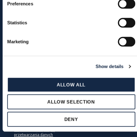
Zapisz się do newslettera Bardiani Valvole
Preferences
*
wymagany
Statistics
Marketing
Show details
ALLOW ALL
ALLOW SELECTION
DENY
Zgodnie z punktem 3.2
Polityki
Prywatności dotyczącej
przetwarzania danych