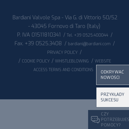
Bardiani Valvole Spa - Via G. di Vittorio 50/52
- 43045 Fornovo di Taro (Italy)
P. IVA 01511810341
/
/
Tel. +39 0525.400044
Fax. +39 0525.3408
/
/
bardiani@bardiani.com
/
PRIVACY POLICY
/
/
/
COOKIE POLICY
WHISTLEBLOWING
WEBSITE
ACCESS TERMS AND CONDITIONS
ODKRYWAĆ
NOWOŚCI
PRZYKŁADY
SUKCESU
CZY
POTRZEBUJE
POMOCY?