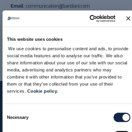
Email
:
communication@bardiani.com
Export Sales Department
After sales service department
This website uses cookies
We use cookies to personalise content and ads, to provide
R&D and Technical Department
social media features and to analyse our traffic. We also
share information about your use of our site with our social
Purchasing Department
media, advertising and analytics partners who may
combine it with other information that you’ve provided to
them or that they’ve collected from your use of their
services.
Cookie policy.
Consent
Necessary
Selection