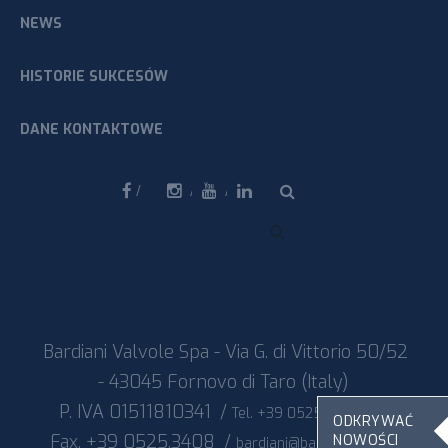
NEWS
HISTORIE SUKCESÓW
DANE KONTAKTOWE
Facebook
Instagram
Youtube
Linkedin
Bardiani Valvole Spa - Via G. di Vittorio 50/52
- 43045 Fornovo di Taro (Italy)
P. IVA 01511810341
/
/
Tel. +39 0525.400044
ODKRYWAĆ
Fax. +39 0525.3408
/
/
NOWOŚCI
bardiani@bardiani.com