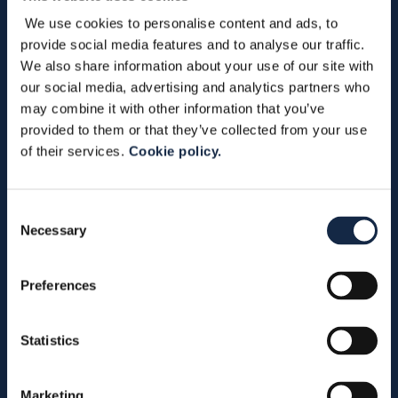
We use cookies to personalise content and ads, to
provide social media features and to analyse our traffic.
We also share information about your use of our site with
our social media, advertising and analytics partners who
may combine it with other information that you’ve
provided to them or that they’ve collected from your use
of their services.
Cookie policy.
Consent
Zgodnie z punktem 3.2
Polityki
Necessary
Selection
Prywatności dotyczącej
przetwarzania danych
osobowych
wyrażam zgodę na
otrzymywanie newsletterów
Preferences
za pośrednictwem poczty
elektronicznej.
Statistics
SPÓŁKA
Marketing