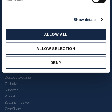
Działalność od 1981 roku
Główna siedziba
Show details
Na całym świecie
Ludzie
ALLOW ALL
Etyka i wartości
Pełna współpraca
ALLOW SELECTION
Partnerzy branży przemysłowej
PRODUKCJA
DENY
Jakość i niezawodność
Dostosowywanie
Zakłady
Surowce
Projekt
Badania i rozwój
Certyfikaty