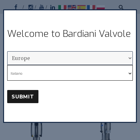
Facebook
Instagram
Youtube
Linkedin
Bardiani
Welcome to Bardiani Valvole
MENU
Valvole
Zawory Grzybowe
Italiano
SUBMIT