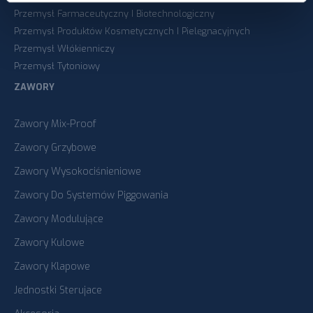
Przemysł Farmaceutyczny I Biotechnologiczny
Przemysł Produktów Kosmetycznych I Pielęgnacyjnych
Przemysł Włókienniczy
Przemysł Tytoniowy
ZAWORY
Zawory Mix-Proof
Zawory Grzybowe
Zawory Wysokociśnieniowe
Zawory Do Systemów Piggowania
Zawory Modulujące
Zawory Kulowe
Zawory Klapowe
Jednostki Sterujace