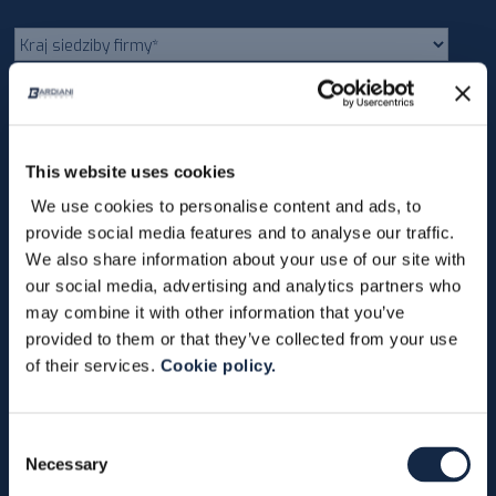
Zgodnie z punktem 3.2
Polityki
Prywatności dotyczącej
This website uses cookies
przetwarzania danych
osobowych
wyrażam zgodę na
We use cookies to personalise content and ads, to
otrzymywanie newsletterów
za pośrednictwem poczty
provide social media features and to analyse our traffic.
elektronicznej.
We also share information about your use of our site with
our social media, advertising and analytics partners who
may combine it with other information that you’ve
provided to them or that they’ve collected from your use
SPÓŁKA
of their services.
Cookie policy.
Działalność od 1981 roku
Główna siedziba
Consent
Necessary
Na całym świecie
Selection
Ludzie