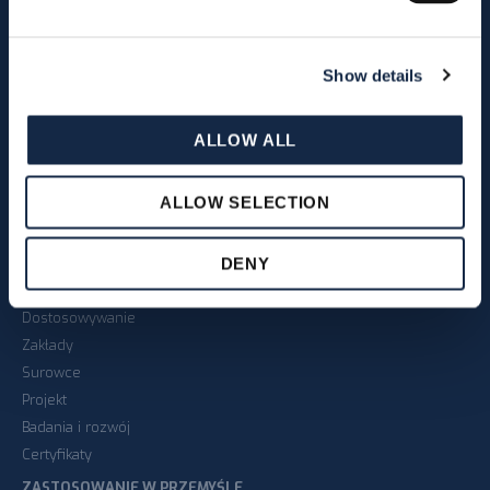
Działalność od 1981 roku
Główna siedziba
Show details
Na całym świecie
Ludzie
ALLOW ALL
Etyka i wartości
Pełna współpraca
Partnerzy branży przemysłowej
ALLOW SELECTION
PRODUKCJA
DENY
Jakość i niezawodność
Dostosowywanie
Zakłady
Surowce
Projekt
Badania i rozwój
Certyfikaty
ZASTOSOWANIE W PRZEMYŚLE