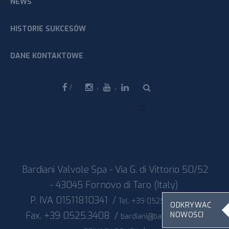
NEWS
HISTORIE SUKCESÓW
DANE KONTAKTOWE
Facebook
Instagram
Youtube
Linkedin
Bardiani Valvole Spa - Via G. di Vittorio 50/52
- 43045 Fornovo di Taro (Italy)
P. IVA 01511810341
/
/
Tel. +39 0525.400044
ODKRYWAĆ
Fax. +39 0525.3408
/
/
NOWOŚCI
bardiani@bardiani.com