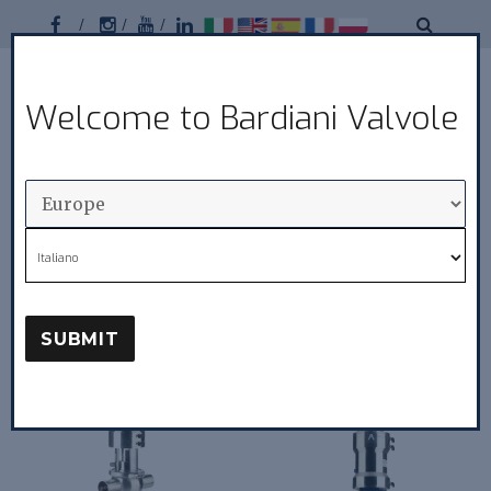
Facebook
Instagram
Youtube
Linkedin
Bardiani
Welcome to Bardiani Valvole
MENU
Valvole
Zawory MixProof
Italiano
SUBMIT