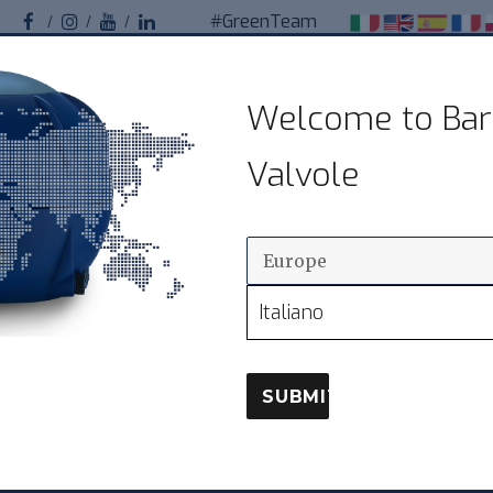
#GreenTeam
Facebook
Instagram
Youtube
Linkedin
Bardiani Valvole
Welcome to Bar
Valvole sanitarie pneumatiche per impianti
Valvole
alimentari
TOSOWANIE W PRZEMYŚLE
ZAWORY
SIEĆ 
Italiano
SUBMIT