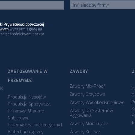
yki Prywatności dotyczącej
owych
wyrażam zgodę na
za pośrednictwem poczty
ZASTOSOWANIE W
ZAWORY
U
PRZEMYŚLE
Zawory Mix-Proof
ść
I
Zawory Grzybowe
O
Produkcja Napojów
P
Zawory Wysokociśnieniowe
Produkcja Spożywcza
K
Zawory Do Systemów
Przemysł Mleczno-
Piggowania
F
Nabiałowy
T
Zawory Modulujące
Przemysł Farmaceutyczny I
Biotechnologiczny
Zawory Kulowe