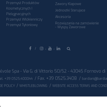
Przemysł Produktów
Zawory Klapowe
Kosmetycznych I
Jednostki Sterujace
Pielęgnacyjnych
Akcesoria
Przemysł Włókienniczy
Rozwiązania na zamówienie
Przemysł Tytoniowy
- Wyspy Zaworowe
Facebook
Instagram
Youtube
Linkedin
lvole Spa - Via G. di Vittorio 50/52 - 43045 Fornovo di 
/ Fax. +39 0525.3408
/
el. +39 0525.400044
bardiani@bardi
/
/
IE POLICY
WHISTLEBLOWING
WEBSITE ACCESS TERMS AND COND
s