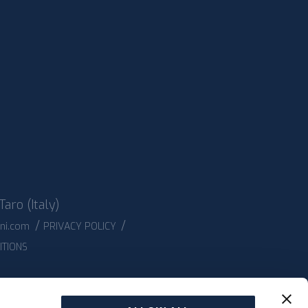
Taro (Italy)
/
/
ani.com
PRIVACY POLICY
ITIONS