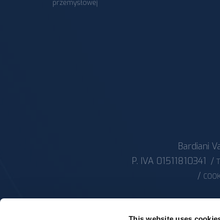
przemysłowej
Bardiani Va
P. IVA 01511810341
/
T
/
COOK
This website uses cookie