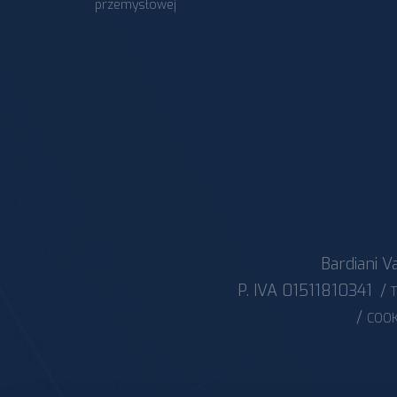
przemysłowej
Bardiani Va
P. IVA 01511810341
/
T
/
COOK