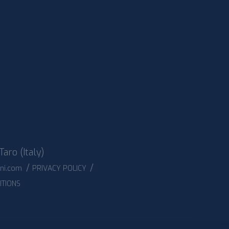
Taro (Italy)
/
/
ani.com
PRIVACY POLICY
ITIONS