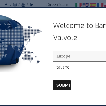
#GreenTeam
Facebook
Instagram
Youtube
Linkedin
Bardiani Valvole
Welcome to Bar
Valvole sanitarie pneumatiche per impianti
Valvole
alimentari
TOSOWANIE W PRZEMYŚLE
ZAWORY
SIEĆ 
Italiano
SUBMIT