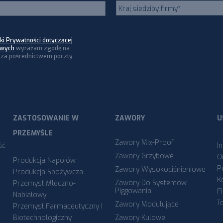
yki Prywatności dotyczącej
owych
wyrażam zgodę na
za pośrednictwem poczty
ZASTOSOWANIE W
ZAWORY
U
PRZEMYŚLE
Zawory Mix-Proof
ść
I
Zawory Grzybowe
O
Produkcja Napojów
P
Zawory Wysokociśnieniowe
Produkcja Spożywcza
K
Zawory Do Systemów
Przemysł Mleczno-
Piggowania
F
Nabiałowy
T
Zawory Modulujące
Przemysł Farmaceutyczny I
Biotechnologiczny
Zawory Kulowe