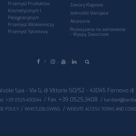
Przemysł Produktów
Zawory Klapowe
Kosmetycznych I
Jednostki Sterujace
Pielęgnacyjnych
Akcesoria
Przemysł Włókienniczy
Rozwiązania na zamówienie
Przemysł Tytoniowy
- Wyspy Zaworowe
Facebook
Instagram
Youtube
Linkedin
lvole Spa - Via G. di Vittorio 50/52 - 43045 Fornovo di 
/ Fax. +39 0525.3408
/
el. +39 0525.400044
bardiani@bardi
/
/
IE POLICY
WHISTLEBLOWING
WEBSITE ACCESS TERMS AND COND