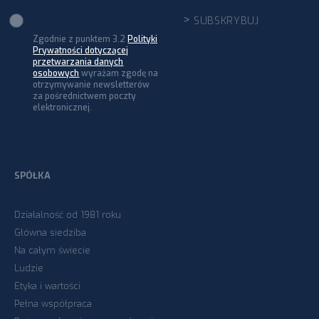
Zgodnie z punktem 3.2
Polityki
Prywatności dotyczącej
przetwarzania danych
osobowych
wyrażam zgodę na
otrzymywanie newsletterów
za pośrednictwem poczty
elektronicznej.
SPÓŁKA
Działalność od 1981 roku
Główna siedziba
Na całym świecie
Ludzie
Etyka i wartości
Pełna współpraca