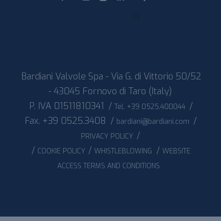
Instagram
Youtube
Linkedin
Bardiani Valvole Spa - Via G. di Vittorio 50/52
- 43045 Fornovo di Taro (Italy)
P. IVA 01511810341
/
/
Tel. +39 0525.400044
Fax. +39 0525.3408
/
/
bardiani@bardiani.com
/
PRIVACY POLICY
/
/
/
COOKIE POLICY
WHISTLEBLOWING
WEBSITE
ACCESS TERMS AND CONDITIONS