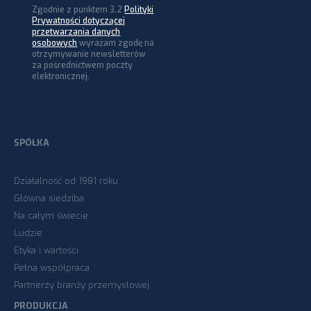
Zgodnie z punktem 3.2
Polityki
Prywatności dotyczącej
przetwarzania danych
osobowych
wyrażam zgodę na
otrzymywanie newsletterów
za pośrednictwem poczty
elektronicznej.
SPÓŁKA
Działalność od 1981 roku
Główna siedziba
Na całym świecie
Ludzie
Etyka i wartości
Pełna współpraca
Partnerzy branży przemysłowej
PRODUKCJA