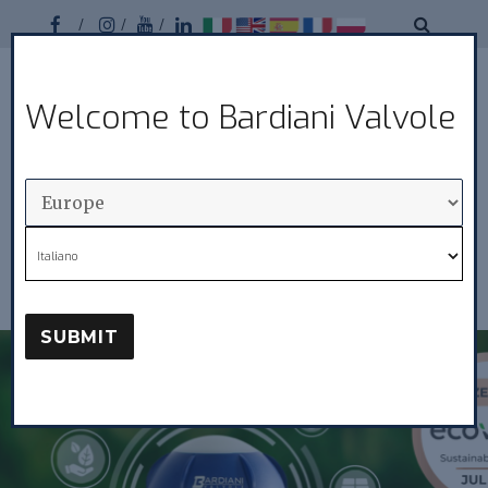
Facebook
Instagram
Youtube
Linkedin
Bardiani
Welcome to Bardiani Valvole
MENU
Valvole
News
Italiano
SUBMIT