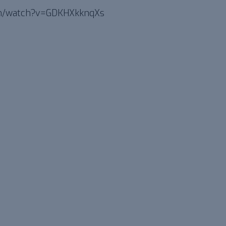
om/watch?v=GDKHXkknqXs