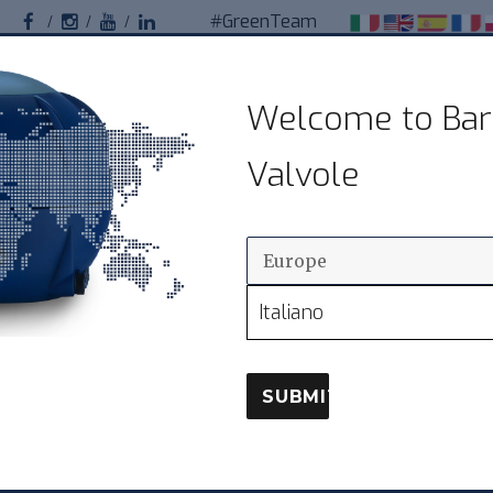
#GreenTeam
Facebook
Instagram
Youtube
Linkedin
Bardiani Valvole
Welcome to Bar
Valvole sanitarie pneumatiche per impianti
Valvole
alimentari
ODUITS
LA DISTRIBUTION
Italiano
SUBMIT
E VAPEUR