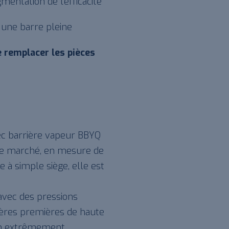
entation de l’efficacité
 une barre pleine
e remplacer les pièces
ec barrière vapeur BBYQ
 le marché, en mesure de
e à simple siège, elle est
 avec des pressions
tières premières de haute
sign extrêmement