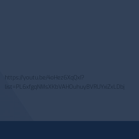
https://youtu.be/4oHez6XqQxI?
list=PL6xfgqNMsXKbVAHOuhuyBVRUYxiZxLDbj