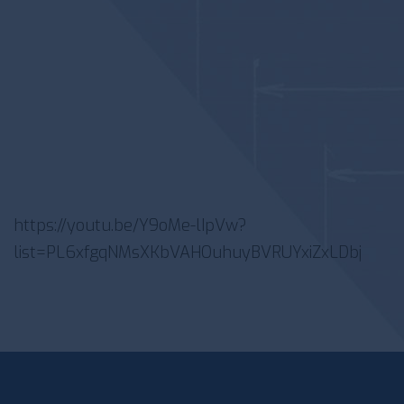
https://youtu.be/Y9oMe-lIpVw?
list=PL6xfgqNMsXKbVAHOuhuyBVRUYxiZxLDbj