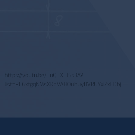
https://youtu.be/_uQ_X_lSs3A?
list=PL6xfgqNMsXKbVAHOuhuyBVRUYxiZxLDbj