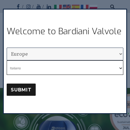
Facebook
Instagram
Youtube
Linkedin
Bardiani
Welcome to Bardiani Valvole
MENU
Valvole
Nouveautés
Italiano
SUBMIT