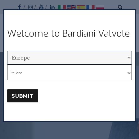
Facebook
Instagram
Youtube
Linkedin
Bardiani
Welcome to Bardiani Valvole
MENU
Valvole
Italiano
SUBMIT