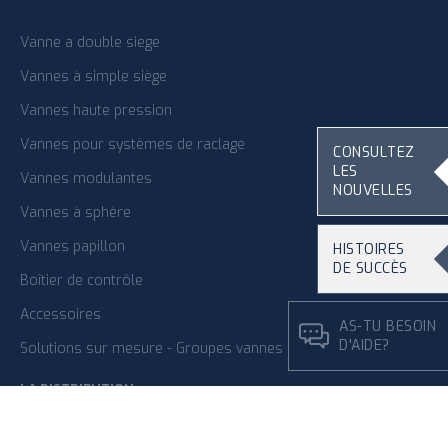
Vanne a double siege
Vannes à simple siège
Vannes haute pression
Vannes pour systèmes de raclage
CONSULTEZ
LES
Vannes modulantes
NOUVELLES
Vannes à sphère
Vannes papillon
HISTOIRES
DE SUCCÈS
Boîtier de contrôle
Accessoires
AS-TU BESOIN
D'AIDE?
Solutions sur mesure - Groupes vannes
LA DISTRIBUTION
Italie