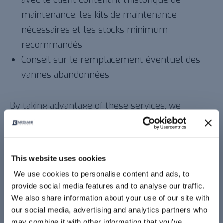
avec le client contenant l’historique de
maintenance, les kits de maintenance
nécessaires et les stocks minimum
recommandés
Conseil sur le remplacement éventuel des
vannes abandonnées
By taking advantage of these services, we
guarantee reduced maintenance times
compared to a general maintenance technician.
This website uses cookies
Demande d’expertise de vannes et/ou de
We use cookies to personalise content and ads, to
maintenance programmée
provide social media features and to analyse our traffic.
We also share information about your use of our site with
our social media, advertising and analytics partners who
may combine it with other information that you’ve