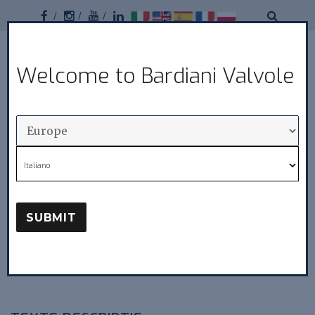
Facebook
Instagram
Youtube
Linkedin
Bardiani
Welcome to Bardiani Valvole
MENU
Valvole
Italiano
GROUPES
SUBMIT
Je suis intéressé à acheter