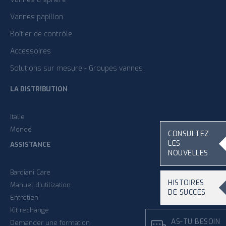
Vannes papillon
Boîtier de contrôle
Accessoires
Solutions sur mesure - Groupes vannes
LA DISTRIBUTION
Italie
Monde
CONSULTEZ
LES
ASSISTANCE
NOUVELLES
Bardiani Care
HISTOIRES
Manuel d’utilization
DE SUCCÈS
Entretien
Kit rechange
AS-TU BESOIN
Demander une formation