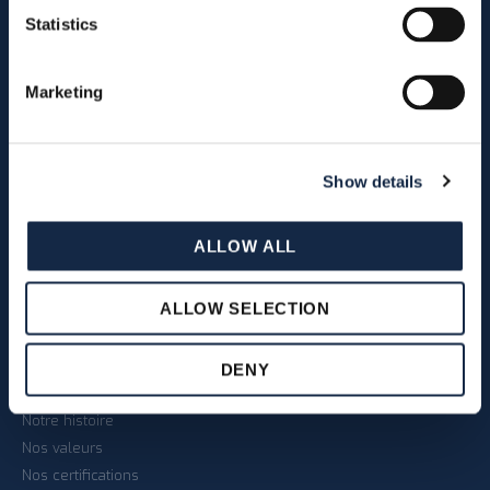
Statistics
Marketing
Comme indiqué au point 3.2 de
Show details
la
Politique de confidentialité
sur le traitement des données
personnelles
je donne mon
consentement pour recevoir
ALLOW ALL
des newsletters par e-mail.
ALLOW SELECTION
À PROPOS DE NOUS
DENY
Notre histoire
Nos valeurs
Nos certifications