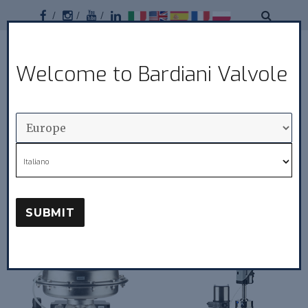
Facebook
Instagram
Youtube
Linkedin
Bardiani
Welcome to Bardiani Valvole
MENU
Valvole
Italiano
Vannes modulantes
SUBMIT