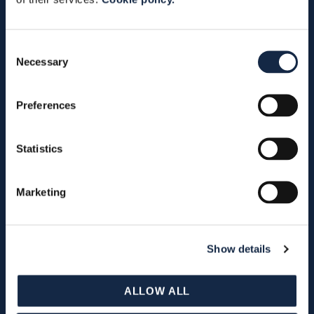
Consent
Comme indiqué au point 3.2 de
Necessary
Selection
la
Politique de confidentialité
sur le traitement des données
personnelles
je donne mon
Preferences
consentement pour recevoir
des newsletters par e-mail.
Statistics
À PROPOS DE NOUS
Marketing
Notre histoire
Nos valeurs
Show details
Nos certifications
Partenaires industriels
ALLOW ALL
LES VANNES