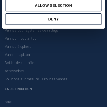
ALLOW SELECTION
Vanne a double siege
Vannes à simple siège
DENY
Vannes haute pression
Vannes pour systèmes de raclage
Vannes modulantes
Vannes à sphère
Vannes papillon
Boîtier de contrôle
Accessoires
Solutions sur mesure - Groupes vannes
LA DISTRIBUTION
Italie