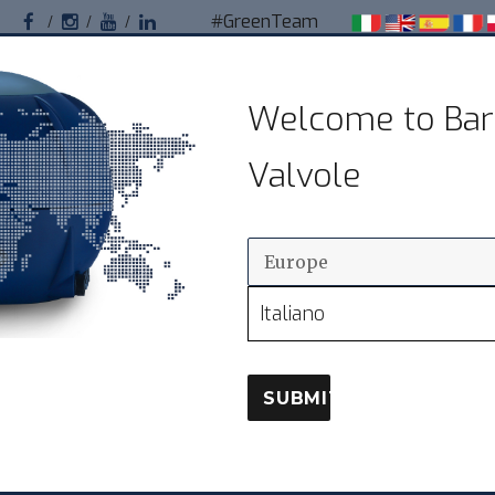
#GreenTeam
Facebook
Instagram
Youtube
Linkedin
Bardiani Valvole
Welcome to Bar
Valvole sanitarie pneumatiche per impianti
Valvole
alimentari
ODUCTOS
DISTRIBUCIÓN
ASIST
Italiano
SUBMIT