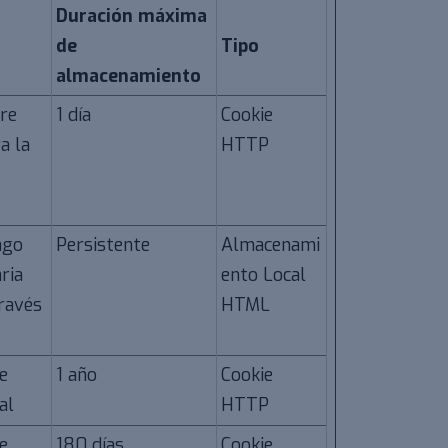
Duración máxima
de
Tipo
almacenamiento
tre
1 día
Cookie
a la
HTTP
ago
Persistente
Almacenami
ria
ento Local
través
HTML
e
1 año
Cookie
al
HTTP
e
180 días
Cookie