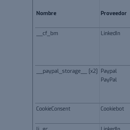
Nombre
Proveedor
__cf_bm
LinkedIn
__paypal_storage__ [x2]
Paypal
PayPal
CookieConsent
Cookiebot
li_gc
LinkedIn