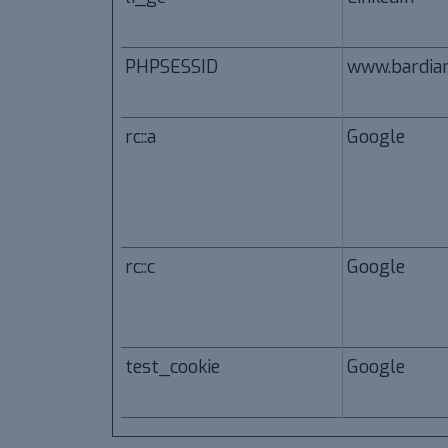
PHPSESSID
www.bardian
rc::a
Google
rc::c
Google
test_cookie
Google