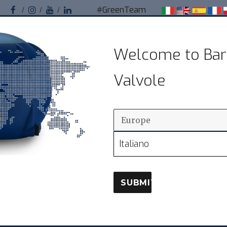
#GreenTeam
Facebook
Instagram
Youtube
Linkedin
Bardiani Valvole
Welcome to Bar
Valvole sanitarie pneumatiche per impianti
Valvole
alimentari
ODUCTOS
DISTRIBUCIÓN
ASIST
Italiano
SUBMIT