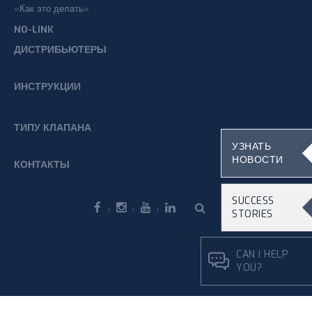
«Как это делать»
NO-LINK
ДИСТРИБЬЮТЕРЫ
ИНСТРУКЦИИ
ТИПУ КЛАПАНА
УЗНАТЬ
НОВОСТИ
КОНТАКТЫ
SUCCESS
STORIES
Facebook
Instagram
Youtube
Linkedin
CAN I HELP
YOU?