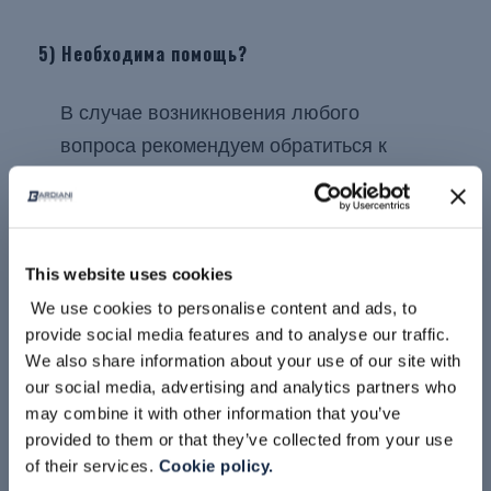
5) Необходима помощь?
В случае возникновения любого
вопроса рекомендуем обратиться к
сотруднику Bardiani Valvole. Наши
специалисты всегда готовы оказать
необходимую помощь и ответить на
This website uses cookies
все Ваши
вопросы
.
We use cookies to personalise content and ads, to
provide social media features and to analyse our traffic.
We also share information about your use of our site with
our social media, advertising and analytics partners who
may combine it with other information that you’ve
КЛАПАНЫ, ПРОИЗВЕДЕННЫЕ В ПЕРИОД
provided to them or that they’ve collected from your use
С 10/2003 ПО 09/2008
of their services.
Cookie policy.