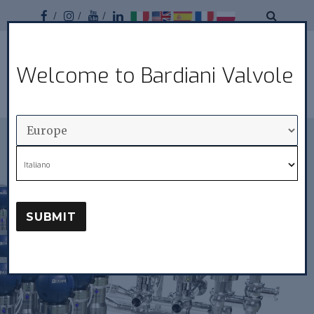
Facebook
Instagram
Youtube
Linkedin
Bardiani
Welcome to Bardiani Valvole
MENU
Valvole
Italiano
SUBMIT