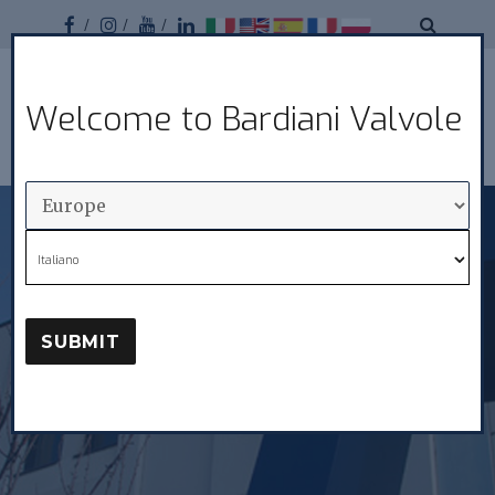
Facebook
Instagram
Youtube
Linkedin
Bardiani
Welcome to Bardiani Valvole
MENU
Valvole
Italiano
SUBMIT