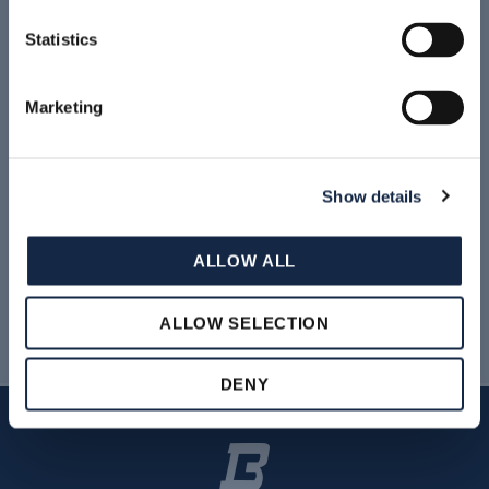
Statistics
Marketing
LEGGI TUTTO
Show details
Archivio News & Eventi
ALLOW ALL
ALLOW SELECTION
DENY