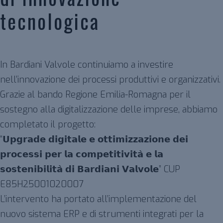
tecnologica
In Bardiani Valvole continuiamo a investire
nell’innovazione dei processi produttivi e organizzativi.
Grazie al bando Regione Emilia-Romagna per il
sostegno alla digitalizzazione delle imprese, abbiamo
completato il progetto:
“𝗨𝗽𝗴𝗿𝗮𝗱𝗲 𝗱𝗶𝗴𝗶𝘁𝗮𝗹𝗲 𝗲 𝗼𝘁𝘁𝗶𝗺𝗶𝘇𝘇𝗮𝘇𝗶𝗼𝗻𝗲 𝗱𝗲𝗶
𝗽𝗿𝗼𝗰𝗲𝘀𝘀𝗶 𝗽𝗲𝗿 𝗹𝗮 𝗰𝗼𝗺𝗽𝗲𝘁𝗶𝘁𝗶𝘃𝗶𝘁𝗮̀ 𝗲 𝗹𝗮
𝘀𝗼𝘀𝘁𝗲𝗻𝗶𝗯𝗶𝗹𝗶𝘁𝗮̀ 𝗱𝗶 𝗕𝗮𝗿𝗱𝗶𝗮𝗻𝗶 𝗩𝗮𝗹𝘃𝗼𝗹𝗲” CUP
E85H25001020007
L’intervento ha portato all’implementazione del
nuovo sistema ERP e di strumenti integrati per la