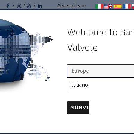
#GreenTeam
Facebook
Instagram
Youtube
Linkedin
Bardiani Valvole
Welcome to Bar
Valvole sanitarie pneumatiche per impianti
Valvole
alimentari
I NOSTRI CLIENTI
RETE COMMERCIALE
Italiano
SUBMIT