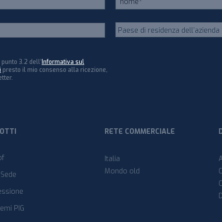
 punto 3.2 dell’
Informativa sul
i
presto il mio consenso alla ricezione,
tter.
DOTTI
RETE COMMERCIALE
of
Italia
Mondo old
 Sede
essione
temi PIG