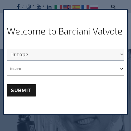
Facebook
Instagram
Youtube
Linkedin
Bardiani
Welcome to Bardiani Valvole
MENU
Valvole
Italiano
SUBMIT