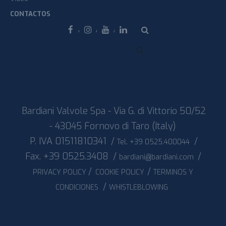
CONTACTOS
Facebook
Instagram
Youtube
Linkedin
Bardiani Valvole Spa - Via G. di Vittorio 50/52
- 43045 Fornovo di Taro (Italy)
P. IVA 01511810341
/
/
Tel. +39 0525.400044
Fax. +39 0525.3408
/
/
bardiani@bardiani.com
/
/
PRIVACY POLICY
COOKIE POLICY
TERMINOS Y
/
CONDICIONES
WHISTLEBLOWING