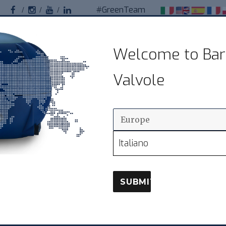
#GreenTeam
Facebook
Instagram
Youtube
Linkedin
Bardiani Valvole
Welcome to Bar
Valvole sanitarie pneumatiche per impianti
Valvole
alimentari
ОТРАСЛИ ПРИМЕНЕНИЯ
КЛАПАНЫ
ДИСТРИ
Italiano
SUBMIT
енность