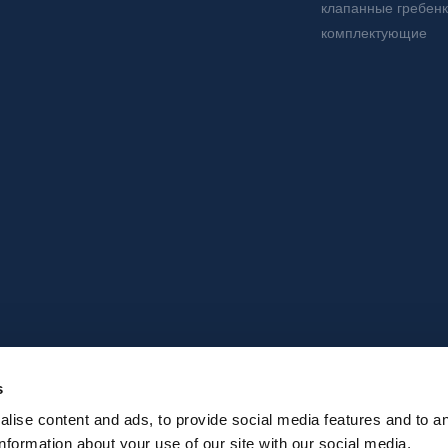
клапанные гребен
комплектующие
s
Facebook
Instagram
Youtube
Linkedin
lise content and ads, to provide social media features and to a
information about your use of our site with our social media,