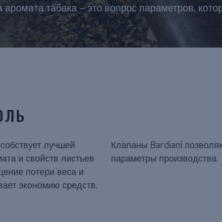
 аромата табака – это вопрос параметров, кот
оль
особствует лучшей
Клапаны Bardiani позвол
ата и свойств листьев
параметры производства.
щение потери веса и
ает экономию средств.